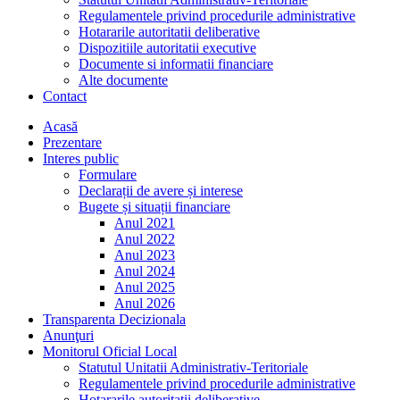
Regulamentele privind procedurile administrative
Hotararile autoritatii deliberative
Dispozitiile autoritatii executive
Documente si informatii financiare
Alte documente
Contact
Acasă
Prezentare
Interes public
Formulare
Declarații de avere și interese
Bugete și situații financiare
Anul 2021
Anul 2022
Anul 2023
Anul 2024
Anul 2025
Anul 2026
Transparenta Decizionala
Anunţuri
Monitorul Oficial Local
Statutul Unitatii Administrativ-Teritoriale
Regulamentele privind procedurile administrative
Hotararile autoritatii deliberative