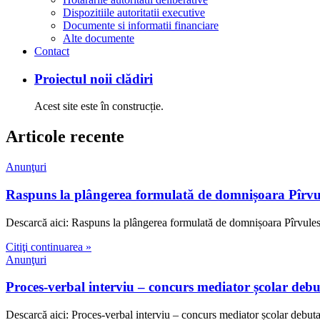
Dispozitiile autoritatii executive
Documente si informatii financiare
Alte documente
Contact
Proiectul noii clădiri
Acest site este în construcție.
Articole recente
Anunţuri
Raspuns la plângerea formulată de domnișoara Pîrvu
Descarcă aici: Raspuns la plângerea formulată de domnișoara Pîrvule
Citiţi continuarea »
Anunţuri
Proces-verbal interviu – concurs mediator școlar de
Descarcă aici: Proces-verbal interviu – concurs mediator școlar deb