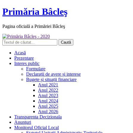
Primăria Bâcleş
Pagina oficială a Primăriei Bâcleş
Acasă
Prezentare
Interes public
Formulare
Declarații de avere și interese
Bugete și situații financiare
Anul 2021
Anul 2022
Anul 2023
Anul 2024
Anul 2025
Anul 2026
Transparenta Decizionala
Anunţuri
Monitorul Oficial Local
Statutul Unitatii Administrativ-Teritoriale