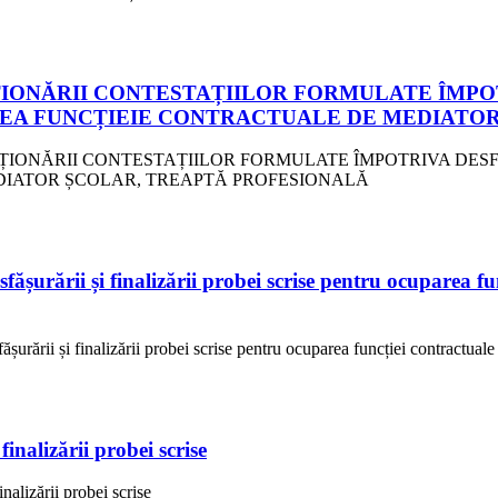
ȚIONĂRII CONTESTAȚIILOR FORMULATE ÎMPOT
EA FUNCȚIEIE CONTRACTUALE DE MEDIATOR
SOLUȚIONĂRII CONTESTAȚIILOR FORMULATE ÎMPOTRIVA DE
IATOR ȘCOLAR, TREAPTĂ PROFESIONALĂ
fășurării și finalizării probei scrise pentru ocuparea fu
șurării și finalizării probei scrise pentru ocuparea funcției contractual
alizării probei scrise
alizării probei scrise