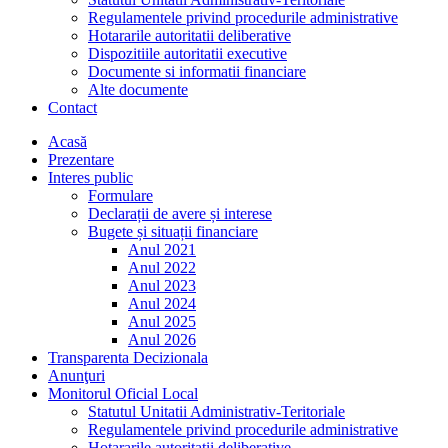
Regulamentele privind procedurile administrative
Hotararile autoritatii deliberative
Dispozitiile autoritatii executive
Documente si informatii financiare
Alte documente
Contact
Acasă
Prezentare
Interes public
Formulare
Declarații de avere și interese
Bugete și situații financiare
Anul 2021
Anul 2022
Anul 2023
Anul 2024
Anul 2025
Anul 2026
Transparenta Decizionala
Anunţuri
Monitorul Oficial Local
Statutul Unitatii Administrativ-Teritoriale
Regulamentele privind procedurile administrative
Hotararile autoritatii deliberative