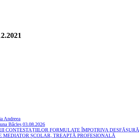
.12.2021
ia Andreea
omuna Bâcleș 03.08.2026
RII CONTESTAȚIILOR FORMULATE ÎMPOTRIVA DESFĂȘURĂ
E MEDIATOR ȘCOLAR, TREAPTĂ PROFESIONALĂ