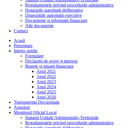
Regulamentele privind procedurile administrative
Hotararile autoritatii deliberative
Dispozitiile autoritatii executive
Documente si informatii financiare
Alte documente
Contact
Acasă
Prezentare
Interes public
Formulare
Declarații de avere și interese
Bugete și situații financiare
Anul 2021
Anul 2022
Anul 2023
Anul 2024
Anul 2025
Anul 2026
Transparenta Decizionala
Anunţuri
Monitorul Oficial Local
Statutul Unitatii Administrativ-Teritoriale
Regulamentele privind procedurile administrative
Hotararile autoritatii deliberative