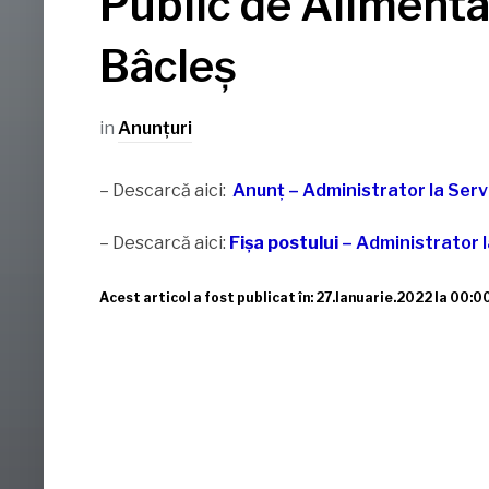
Public de Aliment
Bâcleș
in
Anunţuri
– Descarcă aici:
Anunț – Administrator la Servi
– Descarcă aici:
Fișa postului
– Administrator l
Acest articol a fost publicat în: 27.Ianuarie.2022 la 00:0