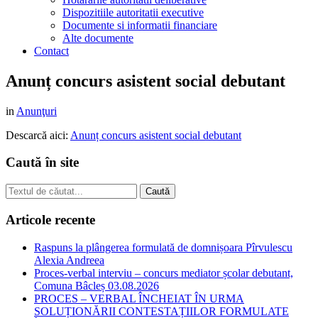
Dispozitiile autoritatii executive
Documente si informatii financiare
Alte documente
Contact
Anunț concurs asistent social debutant
in
Anunţuri
Descarcă aici:
Anunț concurs asistent social debutant
Caută în site
Articole recente
Raspuns la plângerea formulată de domnișoara Pîrvulescu
Alexia Andreea
Proces-verbal interviu – concurs mediator școlar debutant,
Comuna Bâcleș 03.08.2026
PROCES – VERBAL ÎNCHEIAT ÎN URMA
SOLUȚIONĂRII CONTESTAȚIILOR FORMULATE