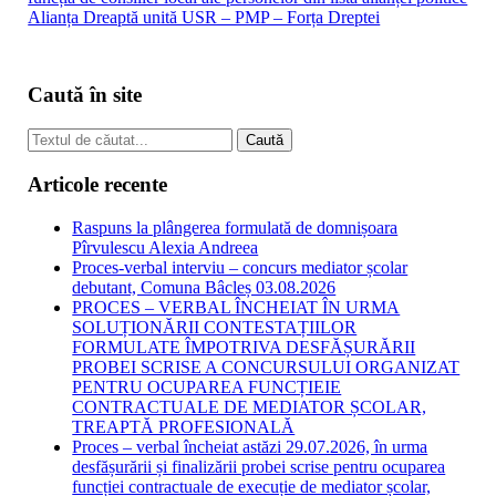
Alianța Dreaptă unită USR – PMP – Forța Dreptei
Caută în site
Articole recente
Raspuns la plângerea formulată de domnișoara
Pîrvulescu Alexia Andreea
Proces-verbal interviu – concurs mediator școlar
debutant, Comuna Bâcleș 03.08.2026
PROCES – VERBAL ÎNCHEIAT ÎN URMA
SOLUȚIONĂRII CONTESTAȚIILOR
FORMULATE ÎMPOTRIVA DESFĂȘURĂRII
PROBEI SCRISE A CONCURSULUI ORGANIZAT
PENTRU OCUPAREA FUNCȚIEIE
CONTRACTUALE DE MEDIATOR ȘCOLAR,
TREAPTĂ PROFESIONALĂ
Proces – verbal încheiat astăzi 29.07.2026, în urma
desfășurării și finalizării probei scrise pentru ocuparea
funcției contractuale de execuție de mediator școlar,