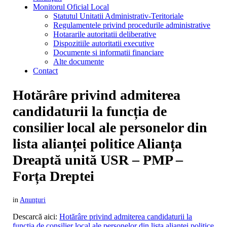
Monitorul Oficial Local
Statutul Unitatii Administrativ-Teritoriale
Regulamentele privind procedurile administrative
Hotararile autoritatii deliberative
Dispozitiile autoritatii executive
Documente si informatii financiare
Alte documente
Contact
Hotărâre privind admiterea
candidaturii la funcția de
consilier local ale personelor din
lista alianței politice Alianța
Dreaptă unită USR – PMP –
Forța Dreptei
in
Anunţuri
Descarcă aici:
Hotărâre privind admiterea candidaturii la
funcția de consilier local ale personelor din lista alianței politice