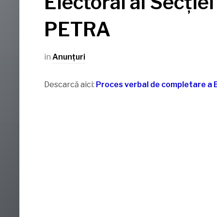
Electoral al Secției
PETRA
in
Anunţuri
Descarcă aici:
Proces verbal de completare a Bi