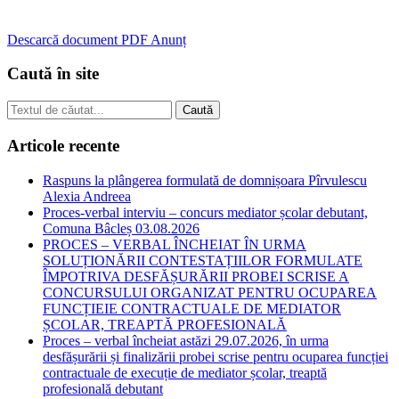
Descarcă document PDF Anunț
Caută în site
Articole recente
Raspuns la plângerea formulată de domnișoara Pîrvulescu
Alexia Andreea
Proces-verbal interviu – concurs mediator școlar debutant,
Comuna Bâcleș 03.08.2026
PROCES – VERBAL ÎNCHEIAT ÎN URMA
SOLUȚIONĂRII CONTESTAȚIILOR FORMULATE
ÎMPOTRIVA DESFĂȘURĂRII PROBEI SCRISE A
CONCURSULUI ORGANIZAT PENTRU OCUPAREA
FUNCȚIEIE CONTRACTUALE DE MEDIATOR
ȘCOLAR, TREAPTĂ PROFESIONALĂ
Proces – verbal încheiat astăzi 29.07.2026, în urma
desfășurării și finalizării probei scrise pentru ocuparea funcției
contractuale de execuție de mediator școlar, treaptă
profesională debutant