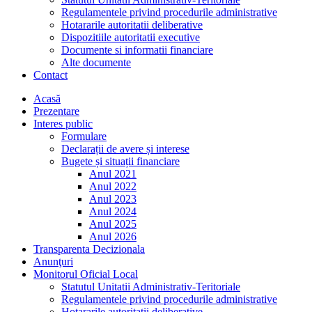
Regulamentele privind procedurile administrative
Hotararile autoritatii deliberative
Dispozitiile autoritatii executive
Documente si informatii financiare
Alte documente
Contact
Acasă
Prezentare
Interes public
Formulare
Declarații de avere și interese
Bugete și situații financiare
Anul 2021
Anul 2022
Anul 2023
Anul 2024
Anul 2025
Anul 2026
Transparenta Decizionala
Anunţuri
Monitorul Oficial Local
Statutul Unitatii Administrativ-Teritoriale
Regulamentele privind procedurile administrative
Hotararile autoritatii deliberative