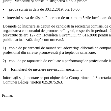
judeţul Mehedinţi şi constă în susţinerea a două probe:
• proba scrisă în data de 30.12.2019. ora 10.00:
• interviul se va desfăşura în termen de maximum 5 zile lucrătoare de l
Dosarele dc înscriere se depun de candidaţi la secretarul comisiei de c
organizarea concursului de promovare în grad, respectiv în perioada 
prevăzute de art. 127 din Hotărârea Guvernului nr. 611/2008 pentru ap
publici, actualizată, după cum urmează:
1) copie de pe carnetul de muncă sau adeverinţa eliberată de compart
profesional din care se promovează şi a treptei de salarizare:
2) copii de pe rapoartele de evaluate a performanţelor profesionale in
3) formularul de înscriere prevăzut în anexa nr. 3.
Informaţii suplimentare se pot obţine dc la Compartimentul Secretaria
Comunei Bâcleş. telefon 0252075263.
Primar,