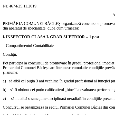
Nr. 4674/25.11.2019
PRIMĂRIA COMUNEI BÂCLEŞ organizează concurs de promovare în gra
din aparatul de specialitate, după cum urmează:
l. INSPECTOR CLASA I. GRAD SUPERIOR – 1 post
– Compartimentul Contabilitate –
Condiţii:
Pot participa la concursul de promovare în gradul profesional imediat su
Primarului Comunei Bâcleş care întrunesc cumulativ condiţiile prevăzu
şi anume:
a) să aibă cel puţin 3 ani vechime în gradul profesional al funcţiei 
b) să fi obţinut cei puţin calificativul „bine” la evaluarea performanţel
c) să nu aibă o sancţiune disciplinară neradiată în condiţiile prezent
Concursul se organizează la sediul Primăriei Comunei Bâcleş din co