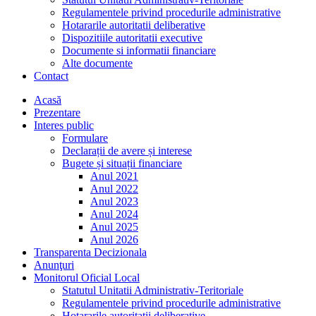
Regulamentele privind procedurile administrative
Hotararile autoritatii deliberative
Dispozitiile autoritatii executive
Documente si informatii financiare
Alte documente
Contact
Acasă
Prezentare
Interes public
Formulare
Declarații de avere și interese
Bugete și situații financiare
Anul 2021
Anul 2022
Anul 2023
Anul 2024
Anul 2025
Anul 2026
Transparenta Decizionala
Anunţuri
Monitorul Oficial Local
Statutul Unitatii Administrativ-Teritoriale
Regulamentele privind procedurile administrative
Hotararile autoritatii deliberative