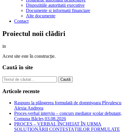
Dispozitiile autoritatii executive
Documente si informatii financiare
Alte documente
Contact
Proiectul noii clădiri
in
Acest site este în construcție.
Caută în site
Articole recente
Raspuns la plângerea formulată de domnișoara Pîrvulescu
Alexia Andreea
Proces-verbal interviu – concurs mediator școlar debutant,
Comuna Bâcleș 03.08.2026
PROCES – VERBAL ÎNCHEIAT ÎN URMA
SOLUȚIONĂRII CONTESTAȚIILOR FORMULATE