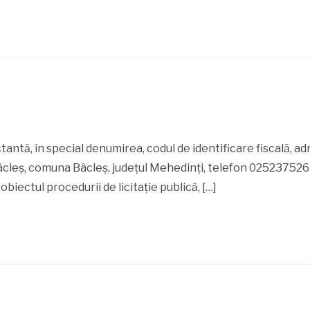
antă, în special denumirea, codul de identificare fiscală, adr
âcleș, comuna Bâcleș, județul Mehedinți, telefon 025237526
biectul procedurii de licitație publică, […]