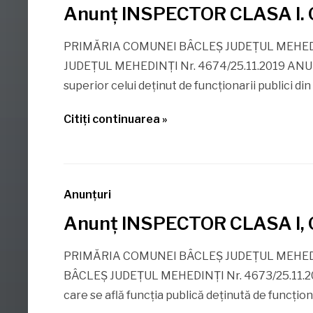
Anunţ INSPECTOR CLASA I.
PRIMĂRIA COMUNEI BÂCLEŞ JUDEŢUL MEHEDI
JUDEŢUL MEHEDINŢI Nr. 4674/25.11.2019 ANUN
superior celui deţinut de funcţionarii publici 
Citiţi continuarea »
Anunţuri
Anunţ INSPECTOR CLASA I,
PRIMĂRIA COMUNEI BÂCLEŞ JUDEŢUL MEHEDI
BÂCLEŞ JUDEŢUL MEHEDINŢI Nr. 4673/25.11.2
care se află funcţia publică deţinută de funcţio