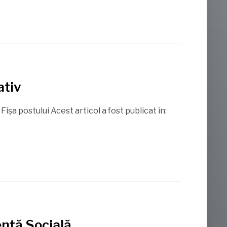
ativ
şa postului Acest articol a fost publicat în:
ență Socială