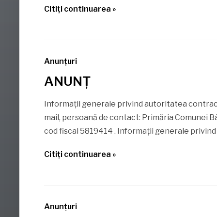
Citiţi continuarea »
Anunţuri
ANUNȚ
Informații generale privind autoritatea contract
mail, persoană de contact: Primăria Comunei B
cod fiscal 5819414 . Informații generale privind o
Citiţi continuarea »
Anunţuri