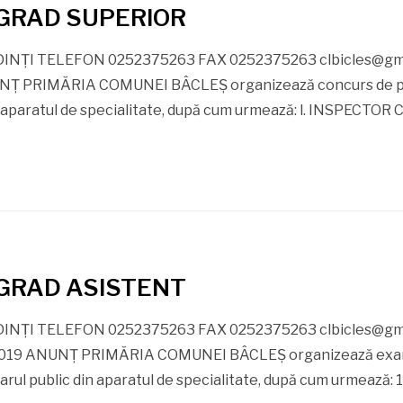
 GRAD SUPERIOR
NŢI TELEFON 0252375263 FAX 0252375263 clbicles@gm
Ţ PRIMĂRIA COMUNEI BÂCLEŞ organizează concurs de pro
din aparatul de specialitate, după cum urmează: l. INSPECTO
 GRAD ASISTENT
NŢI TELEFON 0252375263 FAX 0252375263 clbicles@gm
019 ANUNŢ PRIMĂRIA COMUNEI BÂCLEŞ organizează examen 
narul public din aparatul de specialitate, după cum urmează: